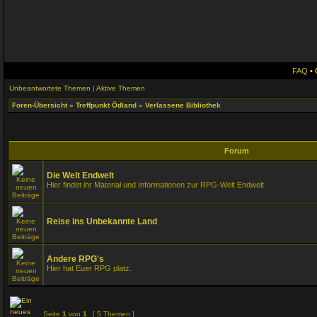
FAQ
•
Unbeantwortete Themen
|
Aktive Themen
Foren-Übersicht
»
Treffpunkt Ödland
»
Verlassene Bibliothek
Forum
Die Welt Endwelt
Hier findet ihr Material und Informationen zur RPG-Welt Endwelt
Reise ins Unbekannte Land
Andere RPG's
Hier hat Euer RPG platz.
Seite
1
von
1
[ 5 Themen ]