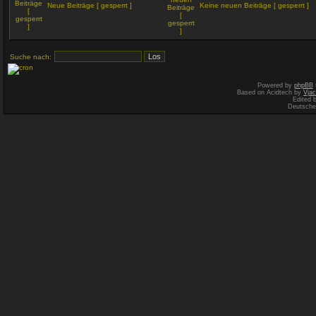
Neue Beiträge [ gesperrt ]
Keine neuen Beiträge [ gesperrt ]
Suche nach:
Powered by
phpBB
Based on Acidtech by
Vjac
Edited 
Deutsche