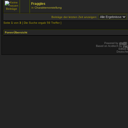
Fraggles
in
Charaktervorstellung
Beiträge der letzten Zeit anzeigen:
Seite
1
von
3
[ Die Suche ergab 59 Treffer ]
Foren-Übersicht
Powered by
phpBB
Based on Acidtech by
Vjac
Edited 
Deutsche