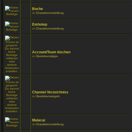
Boche
in
Charaktervorstellung
Emhotep
in
Charaktervorstellung
Account/Team löschen
in
Überlebenstipps
Channel Verzeichniss
in
Überlebensregeln
Malacai
in
Charaktervorstellung