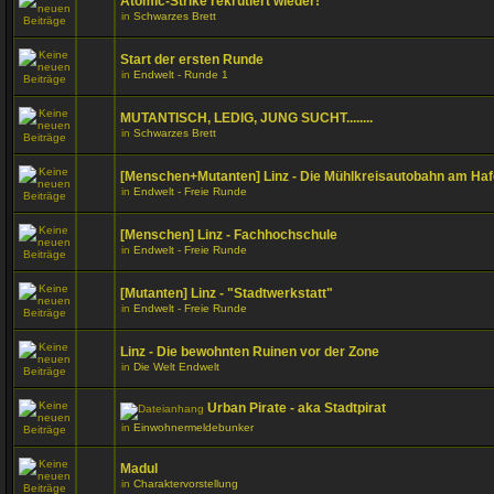
Atomic-Strike rekrutiert wieder!
in
Schwarzes Brett
Start der ersten Runde
in
Endwelt - Runde 1
MUTANTISCH, LEDIG, JUNG SUCHT........
in
Schwarzes Brett
[Menschen+Mutanten] Linz - Die Mühlkreisautobahn am Ha
in
Endwelt - Freie Runde
[Menschen] Linz - Fachhochschule
in
Endwelt - Freie Runde
[Mutanten] Linz - "Stadtwerkstatt"
in
Endwelt - Freie Runde
Linz - Die bewohnten Ruinen vor der Zone
in
Die Welt Endwelt
Urban Pirate - aka Stadtpirat
in
Einwohnermeldebunker
Madul
in
Charaktervorstellung