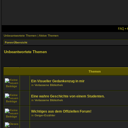
FAQ
•
Unbeantwortete Themen
|
Aktive Themen
Foren-Übersicht
Unbeantwortete Themen
Themen
Ein Visueller Gedankenzug in mir
in
Verlassene Bibliothek
Eine wahre Geschichte von einem Studenten.
in
Verlassene Bibliothek
Wichtiges aus dem Offiziellen Forum!
in
Geiger-Erzähler