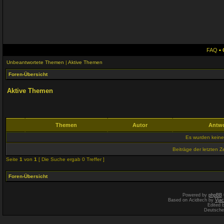
FAQ
•
Unbeantwortete Themen
|
Aktive Themen
Foren-Übersicht
Aktive Themen
Themen
Autor
Antw
Es wurden kein
Beiträge der letzten Z
Seite
1
von
1
[ Die Suche ergab 0 Treffer ]
Foren-Übersicht
Powered by
phpBB
Based on Acidtech by
Vjac
Edited 
Deutsche