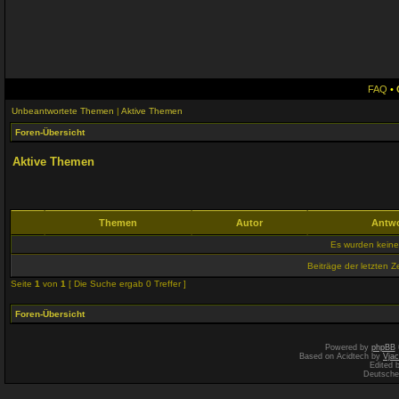
FAQ
•
Unbeantwortete Themen
|
Aktive Themen
Foren-Übersicht
Aktive Themen
Themen
Autor
Antw
Es wurden kein
Beiträge der letzten Z
Seite
1
von
1
[ Die Suche ergab 0 Treffer ]
Foren-Übersicht
Powered by
phpBB
Based on Acidtech by
Vjac
Edited 
Deutsche