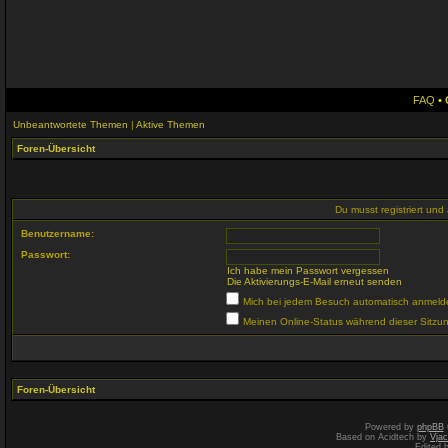
FAQ
•
Unbeantwortete Themen
|
Aktive Themen
Foren-Übersicht
Du musst registriert un
Benutzername:
Passwort:
Ich habe mein Passwort vergessen
Die Aktivierungs-E-Mail erneut senden
Mich bei jedem Besuch automatisch anmeld
Meinen Online-Status während dieser Sitzu
Foren-Übersicht
Powered by
phpBB
Based on Acidtech by
Vjac
Edited 