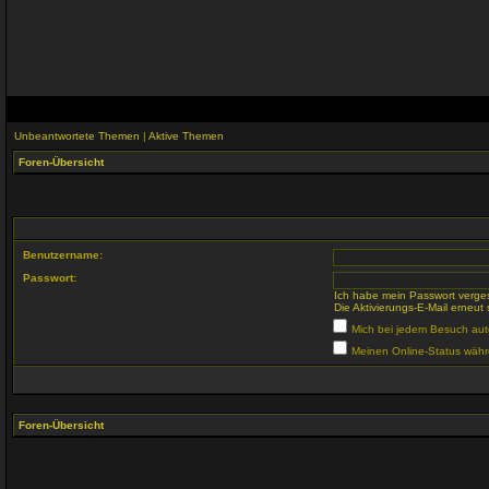
Unbeantwortete Themen
|
Aktive Themen
Foren-Übersicht
Benutzername:
Passwort:
Ich habe mein Passwort verge
Die Aktivierungs-E-Mail erneut
Mich bei jedem Besuch au
Meinen Online-Status währ
Foren-Übersicht