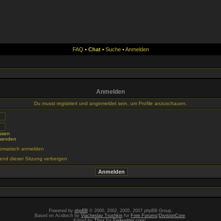
FAQ
•
Chat
•
Suche
•
Anmelden
Anmelden
Du musst registriert und angemeldet sein, um Profile anzuschauen.
ssen
 senden
tomatisch anmelden
end dieser Sitzung verbergen
Powered by
phpBB
© 2000, 2002, 2005, 2007 phpBB Group.
Based on Acidtech by
Vjacheslav Trushkin
for
Free Forums
/
DivisionCore
.
Edited by
Thyx
for
Endweltler.com
/.