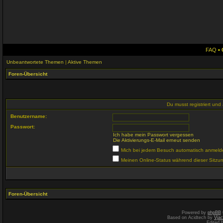
FAQ
•
Unbeantwortete Themen
|
Aktive Themen
Foren-Übersicht
Du musst registriert un
Benutzername:
Passwort:
Ich habe mein Passwort vergessen
Die Aktivierungs-E-Mail erneut senden
Mich bei jedem Besuch automatisch anmeld
Meinen Online-Status während dieser Sitzu
Foren-Übersicht
Powered by
phpBB
Based on Acidtech by
Vjac
Edited 