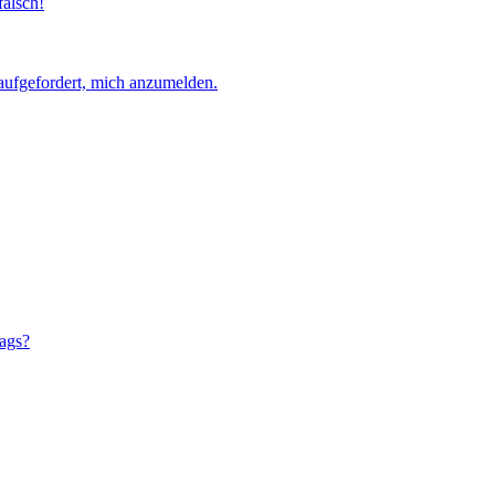
falsch!
aufgefordert, mich anzumelden.
rags?