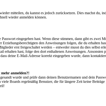
 wieder mitteilen, du kannst es jedoch zurücksetzen. Dies machst du, 
schnell wieder anmelden können.
ge Passwort eingegeben hast. Wenn diese stimmen, dann gibt es zwei 
iner Erziehungsberechtigten den Anweisungen folgen, die du erhalten hast
glieder erst freigeschaltet werden – entweder musst du dies selbst erl
-Mail erhalten hast, folge den dort enthaltenen Anweisungen. Ansonsten 
, dass deine E-Mail-Adresse korrekt eingegeben wurde, dann kontaktier
cht mehr anmelden?!
g zugesandt wurde und prüfe dann deinen Benutzernamen und dein Passwo
 viele Boards regelmäßig Benutzer, die für längere Zeit keine Beiträg
il!