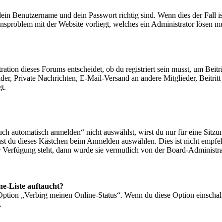
dein Benutzername und dein Passwort richtig sind. Wenn dies der Fall i
ionsproblem mit der Website vorliegt, welches ein Administrator lösen m
ion dieses Forums entscheidet, ob du registriert sein musst, um Beiträge
lder, Private Nachrichten, E-Mail-Versand an andere Mitglieder, Beitrit
t.
 automatisch anmelden“ nicht auswählst, wirst du nur für eine Sitzun
nst du dieses Kästchen beim Anmelden auswählen. Dies ist nicht empfe
ur Verfügung steht, dann wurde sie vermutlich von der Board-Administra
ne-Liste auftaucht?
 Option „Verbirg meinen Online-Status“. Wenn du diese Option einschal
.