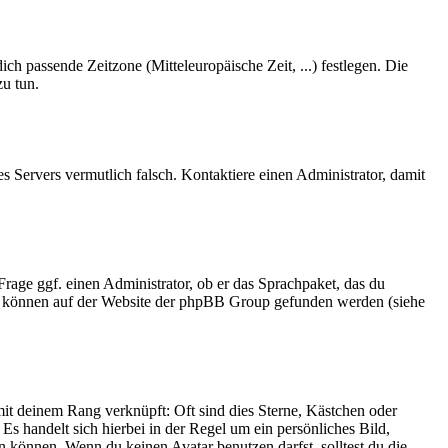
ich passende Zeitzone (Mitteleuropäische Zeit, ...) festlegen. Die
zu tun.
des Servers vermutlich falsch. Kontaktiere einen Administrator, damit
Frage ggf. einen Administrator, ob er das Sprachpaket, das du
dazu können auf der Website der phpBB Group gefunden werden (siehe
it deinem Rang verknüpft: Oft sind dies Sterne, Kästchen oder
Es handelt sich hierbei in der Regel um ein persönliches Bild,
 können. Wenn du keinen Avatar benutzen darfst, solltest du die