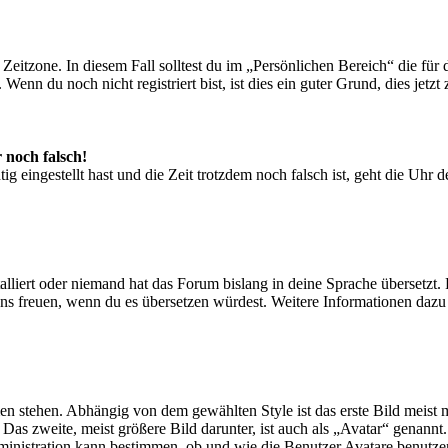
 Zeitzone. In diesem Fall solltest du im „Persönlichen Bereich“ die für d
nn du noch nicht registriert bist, ist dies ein guter Grund, dies jetzt 
 noch falsch!
ig eingestellt hast und die Zeit trotzdem noch falsch ist, geht die Uhr 
lliert oder niemand hat das Forum bislang in deine Sprache übersetzt. 
 wir uns freuen, wenn du es übersetzen würdest. Weitere Informationen 
n stehen. Abhängig von dem gewählten Style ist das erste Bild meist m
as zweite, meist größere Bild darunter, ist auch als „Avatar“ genannt. 
inistration kann bestimmen, ob und wie die Benutzer Avatare benutzen